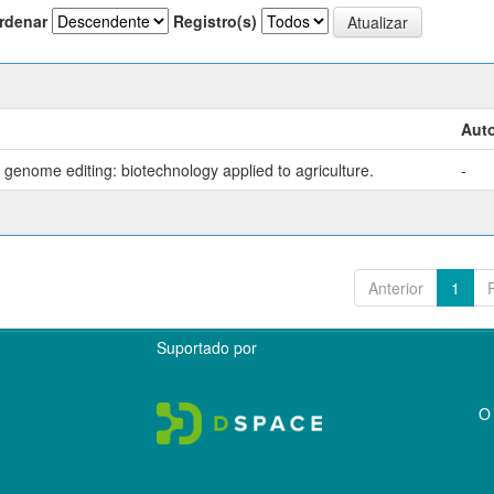
rdenar
Registro(s)
Auto
genome editing: biotechnology applied to agriculture.
-
Anterior
1
Suportado por
O 