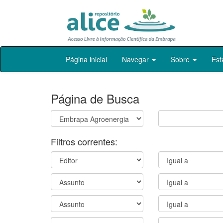
Skip
Página inicial
Navegar
Sobre
Est
navigation
Página de Busca
Filtros correntes: