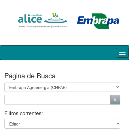
Skip
navigation
Página de Busca
Filtros correntes: