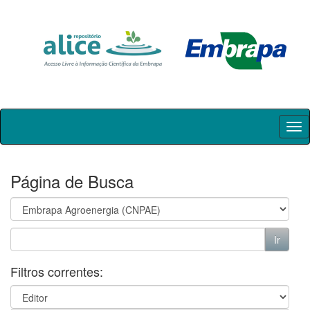
Skip
navigation
Página de Busca
Filtros correntes: