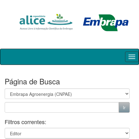
Skip
navigation
Página de Busca
Filtros correntes: