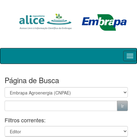
Skip
navigation
Página de Busca
Filtros correntes: