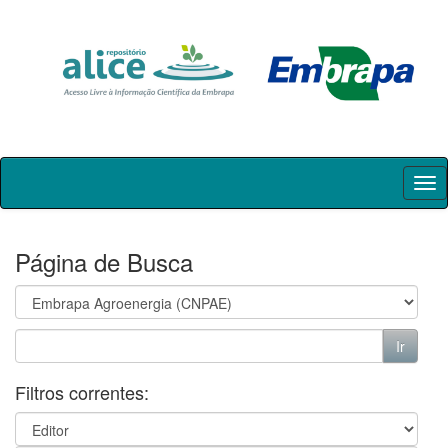
Skip
navigation
Página de Busca
Filtros correntes: