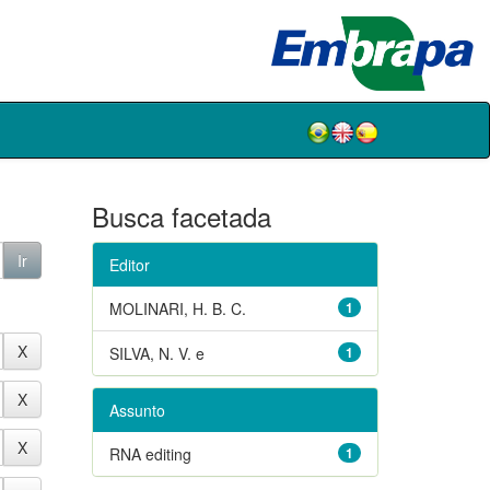
Busca facetada
Editor
MOLINARI, H. B. C.
1
SILVA, N. V. e
1
Assunto
RNA editing
1