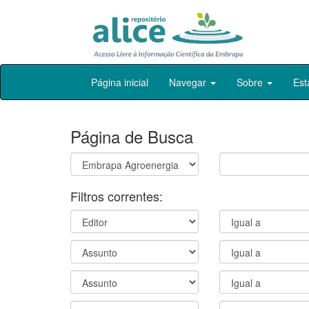
Skip
Página inicial
Navegar
Sobre
Est
navigation
Página de Busca
Filtros correntes: