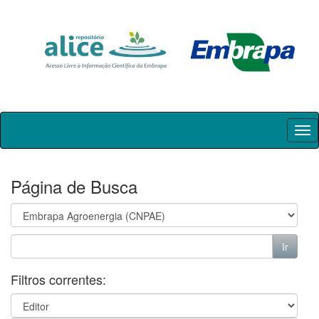
Skip
navigation
Página de Busca
Filtros correntes: