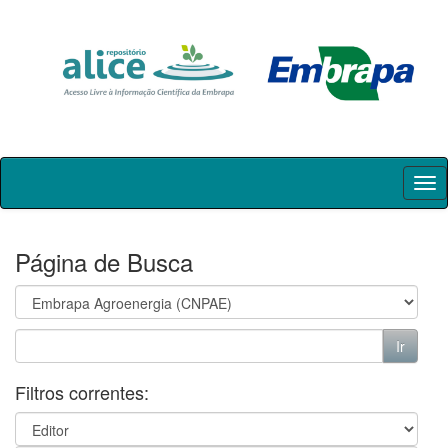
Skip
navigation
Página de Busca
Filtros correntes: