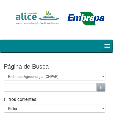
Skip
navigation
Página de Busca
Filtros correntes: