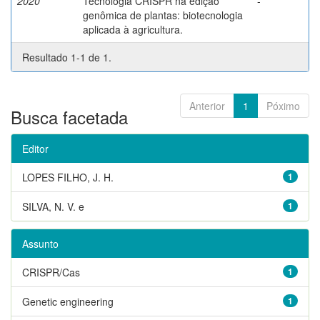
2020
Tecnologia CRISPR na edição
-
genômica de plantas: biotecnologia
aplicada à agricultura.
Resultado 1-1 de 1.
Anterior
1
Póximo
Busca facetada
Editor
LOPES FILHO, J. H.
1
SILVA, N. V. e
1
Assunto
CRISPR/Cas
1
Genetic engineering
1