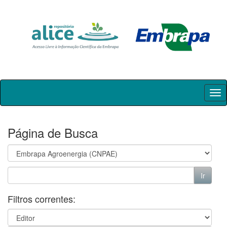
Skip
navigation
Página de Busca
Filtros correntes: