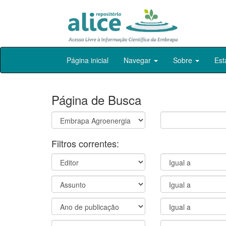
Skip
Página inicial
Navegar
Sobre
Est
navigation
Página de Busca
Filtros correntes: