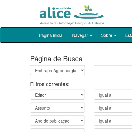
Skip
Página inicial
Navegar
Sobre
Est
navigation
Página de Busca
Filtros correntes: