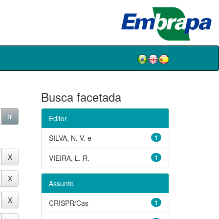
Busca facetada
Editor
SILVA, N. V. e
1
VIEIRA, L. R.
1
Assunto
CRISPR/Cas
1