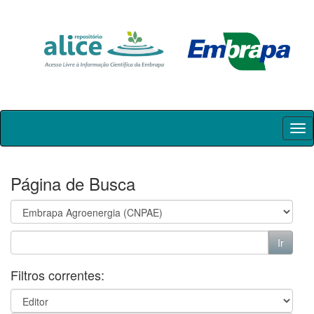
Skip
navigation
Página de Busca
Filtros correntes: