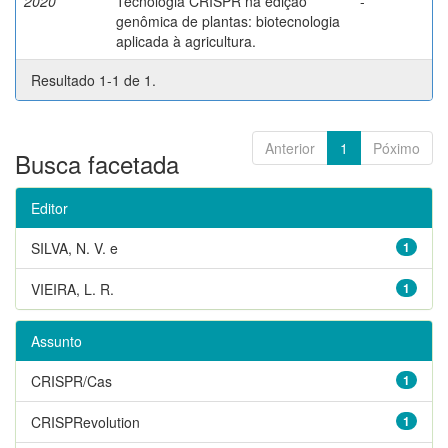
2020
Tecnologia CRISPR na edição
-
genômica de plantas: biotecnologia
aplicada à agricultura.
Resultado 1-1 de 1.
Anterior
1
Póximo
Busca facetada
Editor
SILVA, N. V. e
1
VIEIRA, L. R.
1
Assunto
CRISPR/Cas
1
CRISPRevolution
1