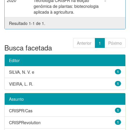
2020
Tecnologia CRISPR na edição
-
genômica de plantas: biotecnologia
aplicada à agricultura.
Resultado 1-1 de 1.
Anterior
1
Póximo
Busca facetada
Editor
SILVA, N. V. e
1
VIEIRA, L. R.
1
Assunto
CRISPR/Cas
1
CRISPRevolution
1