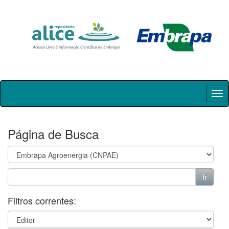
Skip
navigation
Página de Busca
Filtros correntes: