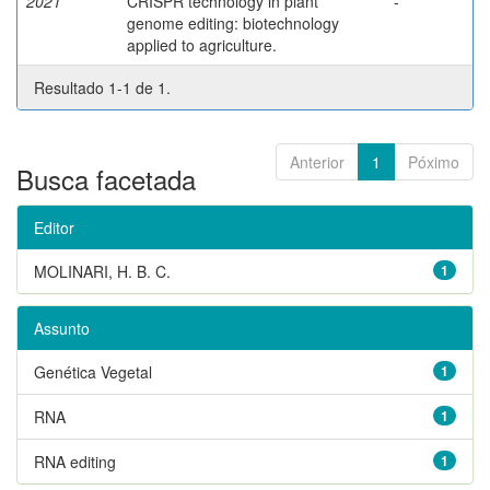
2021
CRISPR technology in plant
-
genome editing: biotechnology
applied to agriculture.
Resultado 1-1 de 1.
Anterior
1
Póximo
Busca facetada
Editor
MOLINARI, H. B. C.
1
Assunto
Genética Vegetal
1
RNA
1
RNA editing
1