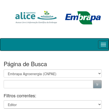
Skip
navigation
Página de Busca
Filtros correntes: