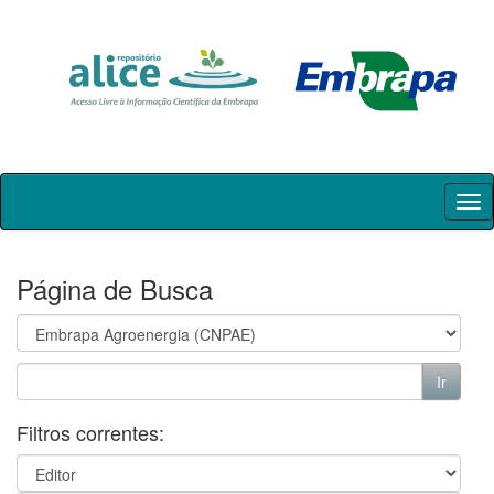
Skip
navigation
Página de Busca
Filtros correntes: