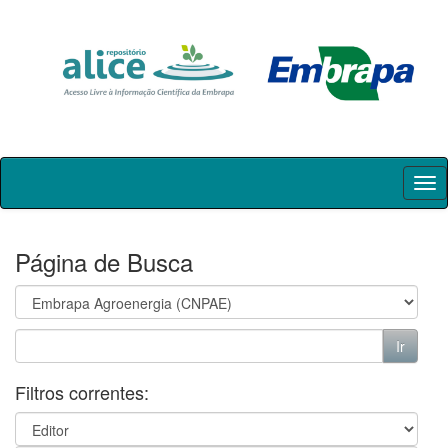
Skip
navigation
Página de Busca
Filtros correntes: