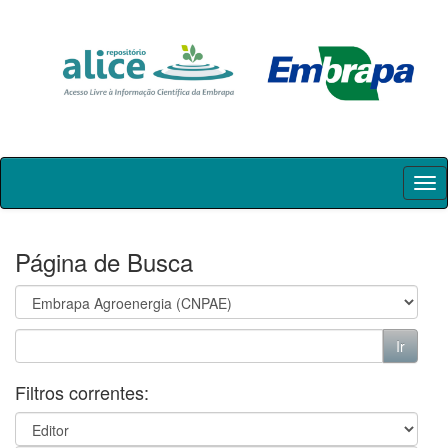
Skip
navigation
Página de Busca
Filtros correntes: