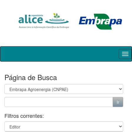
Skip
navigation
Página de Busca
Filtros correntes: