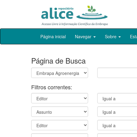
Skip
Página inicial
Navegar
Sobre
Est
navigation
Página de Busca
Filtros correntes: