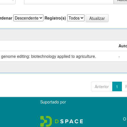
rdenar
Registro(s)
Auto
genome editing: biotechnology applied to agriculture.
-
Anterior
1
Suportado por
O 