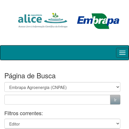
Skip
navigation
Página de Busca
Filtros correntes: