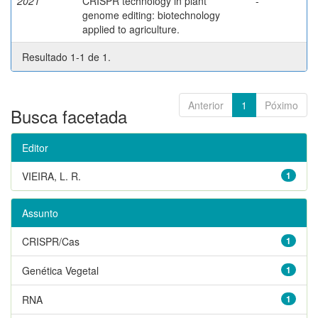
2021
CRISPR technology in plant
-
genome editing: biotechnology
applied to agriculture.
Resultado 1-1 de 1.
Anterior
1
Póximo
Busca facetada
Editor
VIEIRA, L. R.
1
Assunto
CRISPR/Cas
1
Genética Vegetal
1
RNA
1