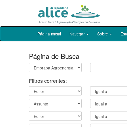
Skip
Página inicial
Navegar
Sobre
Est
navigation
Página de Busca
Filtros correntes: