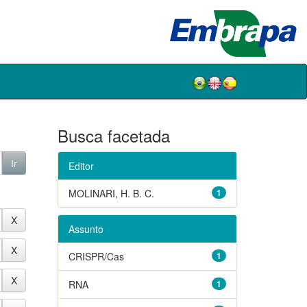
Busca facetada
Editor
MOLINARI, H. B. C.
1
Assunto
CRISPR/Cas
1
RNA
1