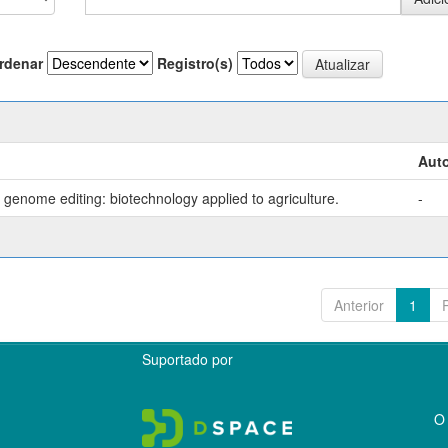
rdenar
Registro(s)
Auto
genome editing: biotechnology applied to agriculture.
-
Anterior
1
Suportado por
O 