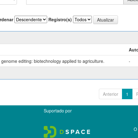
rdenar
Registro(s)
Auto
genome editing: biotechnology applied to agriculture.
-
Anterior
1
Suportado por
O 