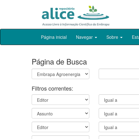
Skip
Página inicial
Navegar
Sobre
Est
navigation
Página de Busca
Filtros correntes: