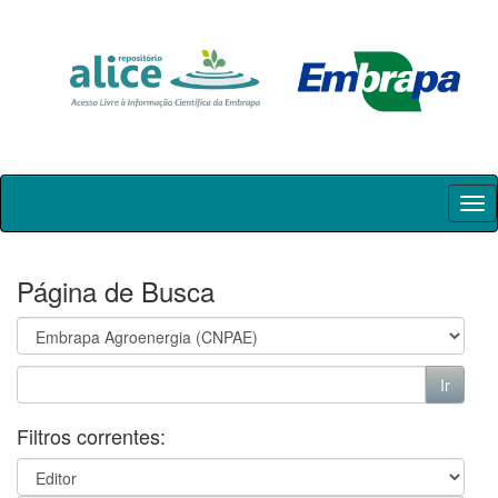
Skip
navigation
Página de Busca
Filtros correntes: