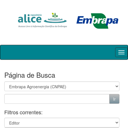
Skip
navigation
Página de Busca
Filtros correntes: