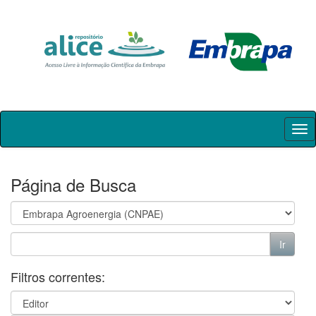
Skip
navigation
Página de Busca
Filtros correntes: