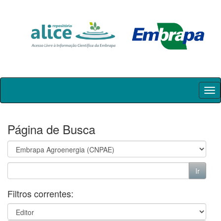
Skip
navigation
Página de Busca
Filtros correntes: