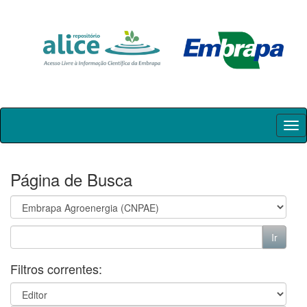
Skip
navigation
Página de Busca
Filtros correntes: