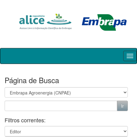
Skip
navigation
Página de Busca
Filtros correntes: