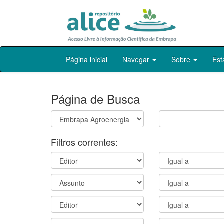
Skip
Página inicial
Navegar
Sobre
Est
navigation
Página de Busca
Filtros correntes: