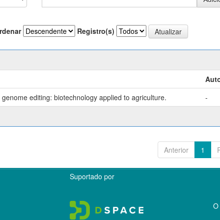
rdenar
Registro(s)
Auto
genome editing: biotechnology applied to agriculture.
-
Anterior
1
Suportado por
O 