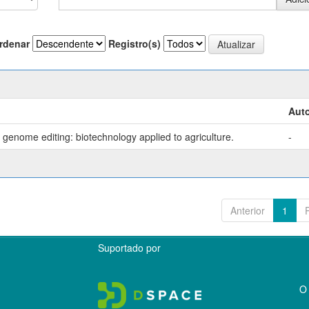
rdenar
Registro(s)
Auto
genome editing: biotechnology applied to agriculture.
-
Anterior
1
Suportado por
O 