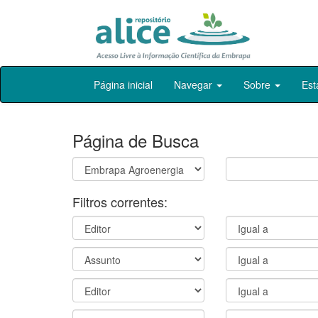
Skip
Página inicial
Navegar
Sobre
Est
navigation
Página de Busca
Filtros correntes: