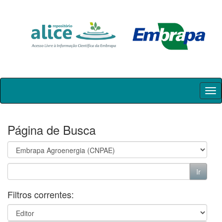
Skip
navigation
Página de Busca
Filtros correntes: