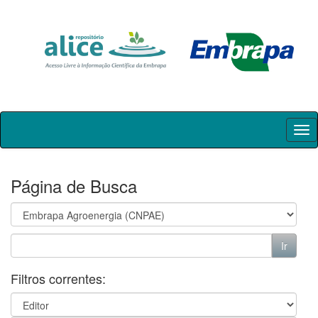
Skip
navigation
Página de Busca
Filtros correntes: