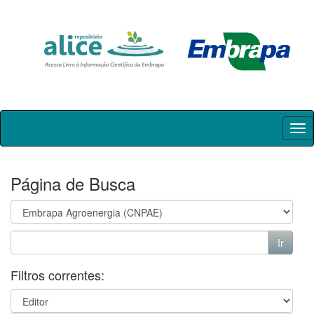
Skip
navigation
Página de Busca
Filtros correntes: