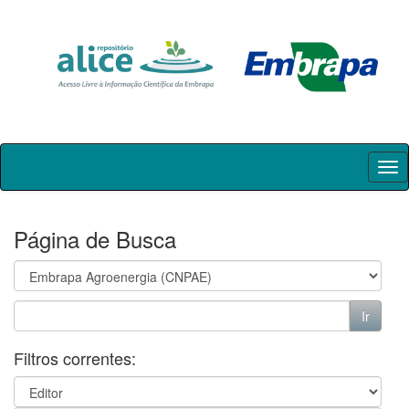
Skip
navigation
Página de Busca
Filtros correntes: