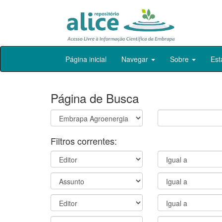
Skip
Página inicial
Navegar
Sobre
Est
navigation
Página de Busca
Filtros correntes: