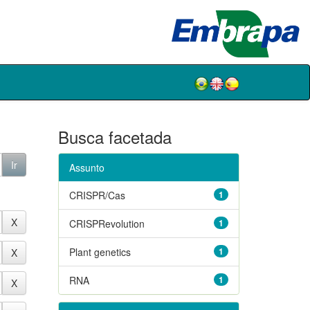
Busca facetada
Assunto
CRISPR/Cas
1
CRISPRevolution
1
Plant genetics
1
RNA
1