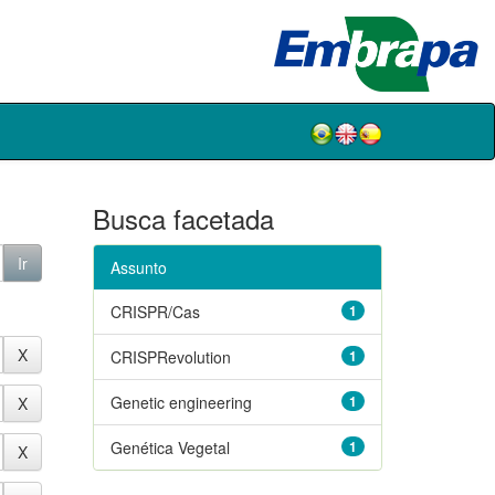
Busca facetada
Assunto
CRISPR/Cas
1
CRISPRevolution
1
Genetic engineering
1
Genética Vegetal
1