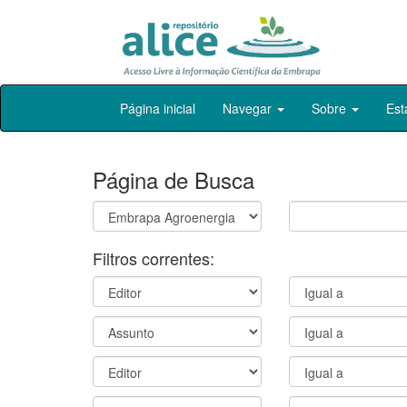
Skip
Página inicial
Navegar
Sobre
Est
navigation
Página de Busca
Filtros correntes: