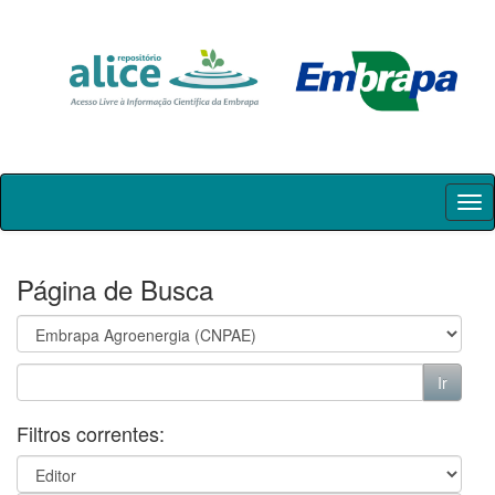
Skip
navigation
Página de Busca
Filtros correntes: