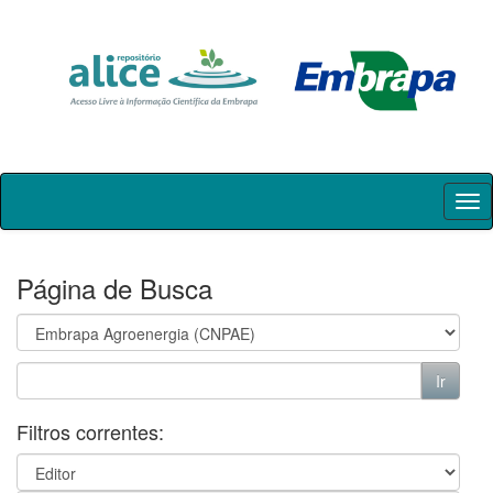
Skip
navigation
Página de Busca
Filtros correntes: