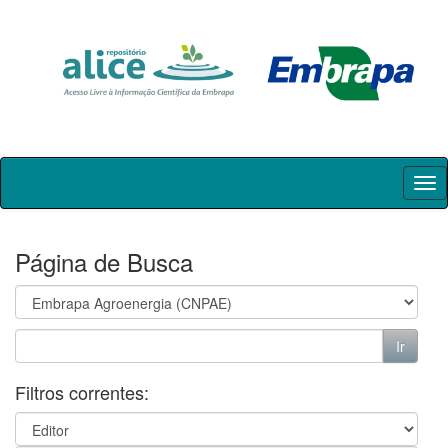
Skip
navigation
Página de Busca
Filtros correntes: