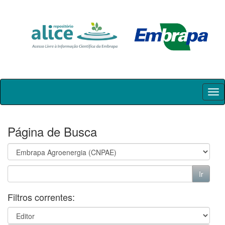
Skip
navigation
Página de Busca
Filtros correntes: