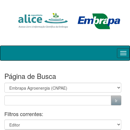
Skip
navigation
Página de Busca
Filtros correntes: