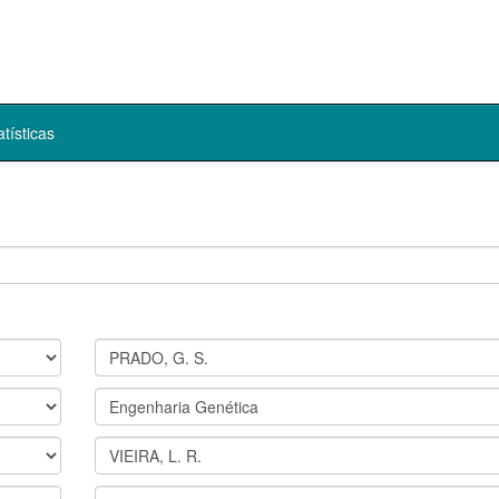
atísticas