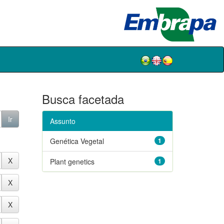
Busca facetada
Assunto
Genética Vegetal
1
Plant genetics
1