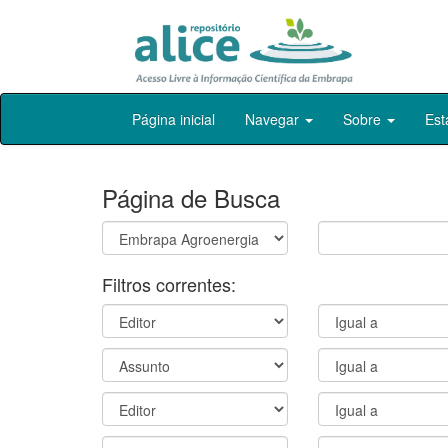
Skip
Página inicial
Navegar
Sobre
Est
navigation
Página de Busca
Filtros correntes: