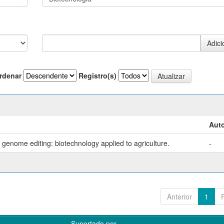
rdenar
Registro(s)
Auto
genome editing: biotechnology applied to agriculture.
-
Anterior
1
Suportado por