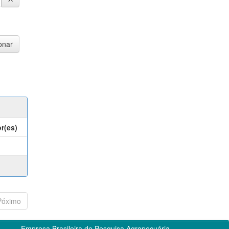
r(es)
Póximo
Empresa Brasileira de Pesquisa Agropecuária -