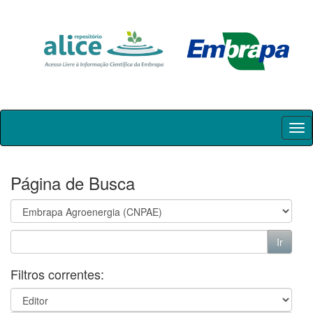
Skip
navigation
Página de Busca
Filtros correntes: