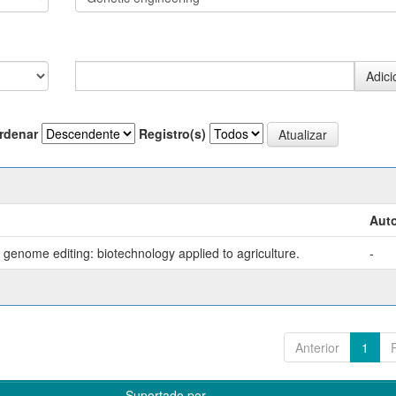
rdenar
Registro(s)
Auto
genome editing: biotechnology applied to agriculture.
-
Anterior
1
Suportado por