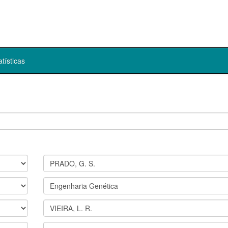
atísticas