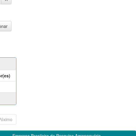
r(es)
Póximo
Empresa Brasileira de Pesquisa Agropecuária -