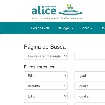
Skip
Página inicial
Navegar
Sobre
Est
navigation
Página de Busca
Filtros correntes: