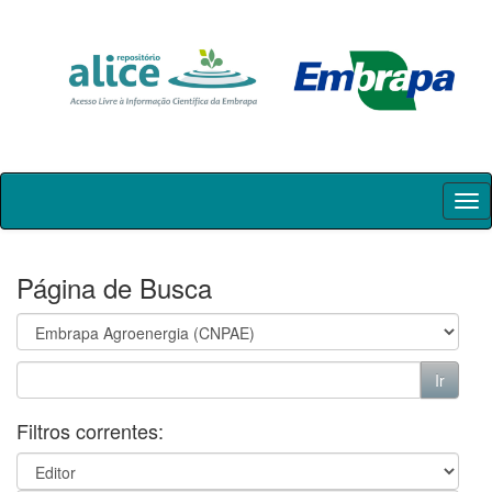
Skip
navigation
Página de Busca
Filtros correntes: