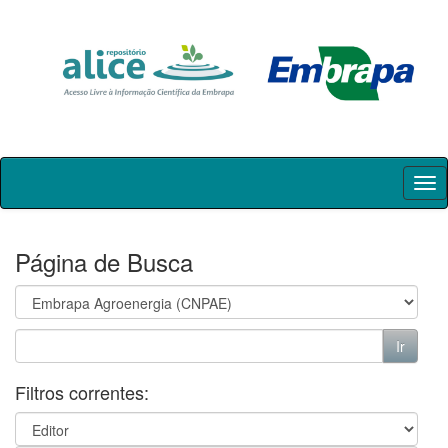
Skip
navigation
Página de Busca
Filtros correntes: