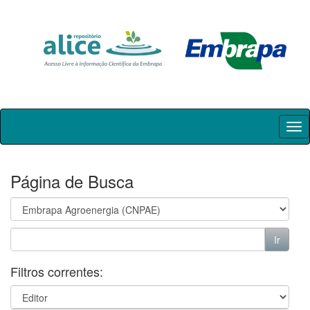
Skip
navigation
Página de Busca
Filtros correntes: