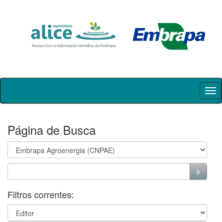
Skip
navigation
Página de Busca
Filtros correntes: